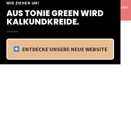
Springe
WIR ZIEHEN UM!
Vom 09.04.25 - 20.04.25 befinden wir uns im Betriebsurlaub. In diesem
zum
AUS TONIE GREEN WIRD
Zeitraum findet kein Versand statt.
Ausblenden
Inhalt
KALKUNDKREIDE.
ENTDECKE UNSERE NEUE WEBSITE