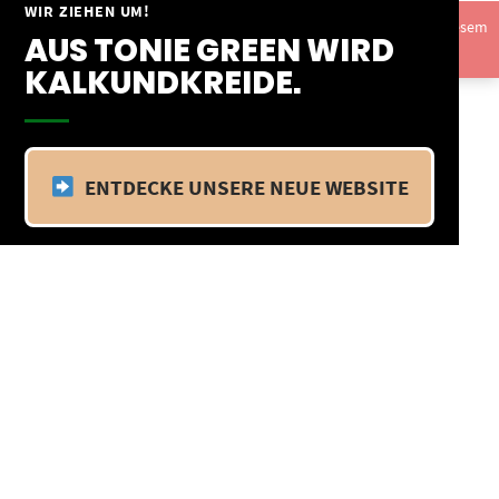
Springe
WIR ZIEHEN UM!
Vom 09.04.25 - 20.04.25 befinden wir uns im Betriebsurlaub. In diesem
zum
AUS TONIE GREEN WIRD
Zeitraum findet kein Versand statt.
Ausblenden
Inhalt
KALKUNDKREIDE.
ENTDECKE UNSERE NEUE WEBSITE