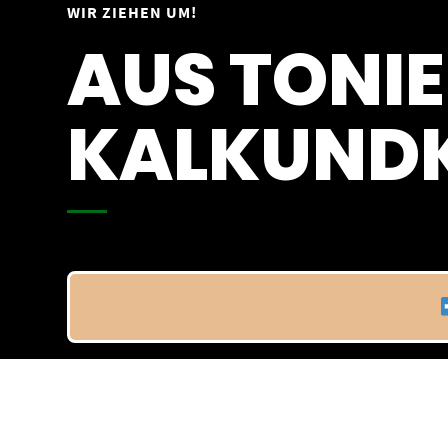
Springe
WIR ZIEHEN UM!
Vom 09.04.25 - 20.04.25
zum
AUS TONIE
Inhalt
KALKUNDK