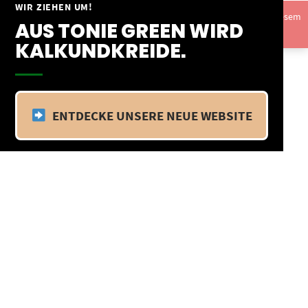
Springe
WIR ZIEHEN UM!
Vom 09.04.25 - 20.04.25 befinden wir uns im Betriebsurlaub. In diesem
zum
AUS TONIE GREEN WIRD
Zeitraum findet kein Versand statt.
Ausblenden
Inhalt
KALKUNDKREIDE.
ENTDECKE UNSERE NEUE WEBSITE