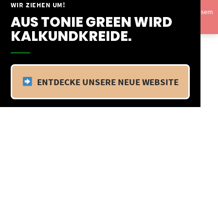
Springe
WIR ZIEHEN UM!
Vom 09.04.25 - 20.04.25 befinden wir uns im Betriebsurlaub. In diesem
zum
AUS TONIE GREEN WIRD
Zeitraum findet kein Versand statt.
Ausblenden
Inhalt
KALKUNDKREIDE.
ENTDECKE UNSERE NEUE WEBSITE