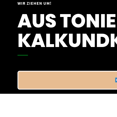
Springe
WIR ZIEHEN UM!
Vom 09.04.25 - 20.04.25
zum
AUS TONIE
Inhalt
KALKUNDK