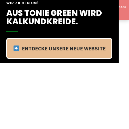
Springe
WIR ZIEHEN UM!
Vom 09.04.25 - 20.04.25 befinden wir uns im Betriebsurlaub. In diesem
zum
AUS TONIE GREEN WIRD
Zeitraum findet kein Versand statt.
Ausblenden
Inhalt
KALKUNDKREIDE.
ENTDECKE UNSERE NEUE WEBSITE