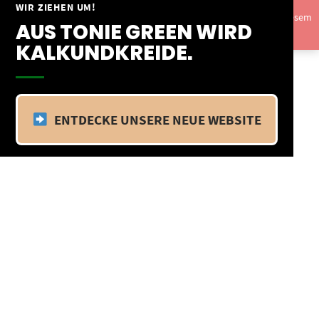
Springe
WIR ZIEHEN UM!
Vom 09.04.25 - 20.04.25 befinden wir uns im Betriebsurlaub. In diesem
zum
AUS TONIE GREEN WIRD
Zeitraum findet kein Versand statt.
Ausblenden
Inhalt
KALKUNDKREIDE.
ENTDECKE UNSERE NEUE WEBSITE