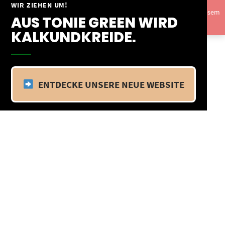
Springe
WIR ZIEHEN UM!
Vom 09.04.25 - 20.04.25 befinden wir uns im Betriebsurlaub. In diesem
zum
AUS TONIE GREEN WIRD
Zeitraum findet kein Versand statt.
Ausblenden
Inhalt
KALKUNDKREIDE.
ENTDECKE UNSERE NEUE WEBSITE