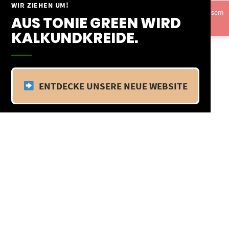
Springe
WIR ZIEHEN UM!
Vom 09.04.25 - 20.04.25 befinden wir uns im Betriebsurlaub. In diesem
zum
AUS TONIE GREEN WIRD
Zeitraum findet kein Versand statt.
Ausblenden
Inhalt
KALKUNDKREIDE.
ENTDECKE UNSERE NEUE WEBSITE