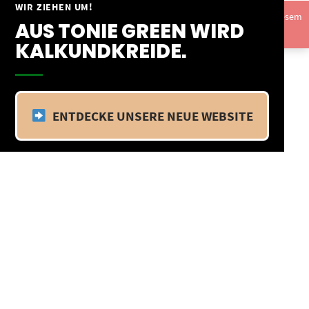
Springe
WIR ZIEHEN UM!
Vom 09.04.25 - 20.04.25 befinden wir uns im Betriebsurlaub. In diesem
zum
AUS TONIE GREEN WIRD
Zeitraum findet kein Versand statt.
Ausblenden
Inhalt
KALKUNDKREIDE.
ENTDECKE UNSERE NEUE WEBSITE