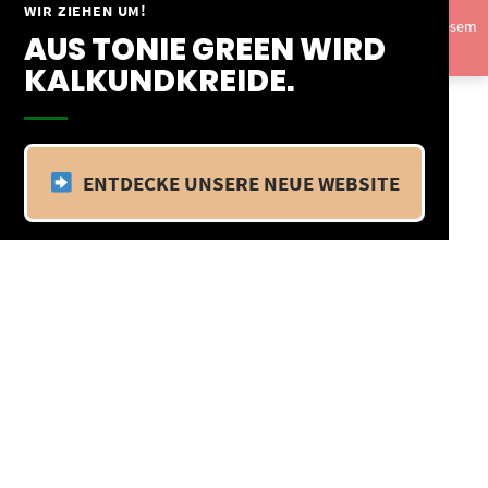
Springe
WIR ZIEHEN UM!
Vom 09.04.25 - 20.04.25 befinden wir uns im Betriebsurlaub. In diesem
zum
AUS TONIE GREEN WIRD
Zeitraum findet kein Versand statt.
Ausblenden
Inhalt
KALKUNDKREIDE.
ENTDECKE UNSERE NEUE WEBSITE