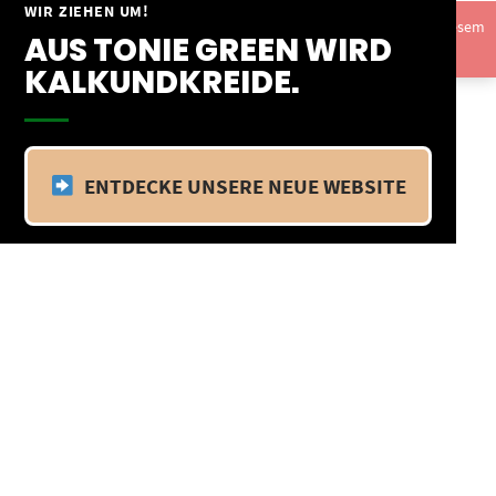
Springe
WIR ZIEHEN UM!
Vom 09.04.25 - 20.04.25 befinden wir uns im Betriebsurlaub. In diesem
zum
AUS TONIE GREEN WIRD
Zeitraum findet kein Versand statt.
Ausblenden
Inhalt
KALKUNDKREIDE.
ENTDECKE UNSERE NEUE WEBSITE