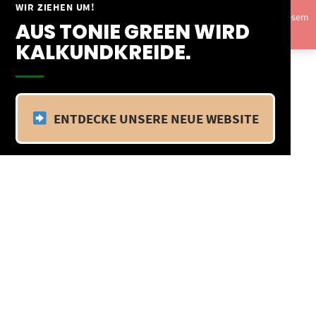
Springe
WIR ZIEHEN UM!
Vom 09.04.25 - 20.04.25 befinden wir uns im Betriebsurlaub. In diesem
zum
AUS TONIE GREEN WIRD
Zeitraum findet kein Versand statt.
Ausblenden
Inhalt
KALKUNDKREIDE.
ENTDECKE UNSERE NEUE WEBSITE