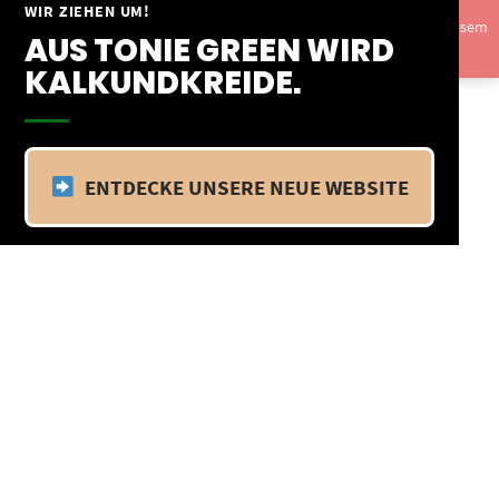
Springe
WIR ZIEHEN UM!
Vom 09.04.25 - 20.04.25 befinden wir uns im Betriebsurlaub. In diesem
zum
AUS TONIE GREEN WIRD
Zeitraum findet kein Versand statt.
Ausblenden
Inhalt
KALKUNDKREIDE.
ENTDECKE UNSERE NEUE WEBSITE