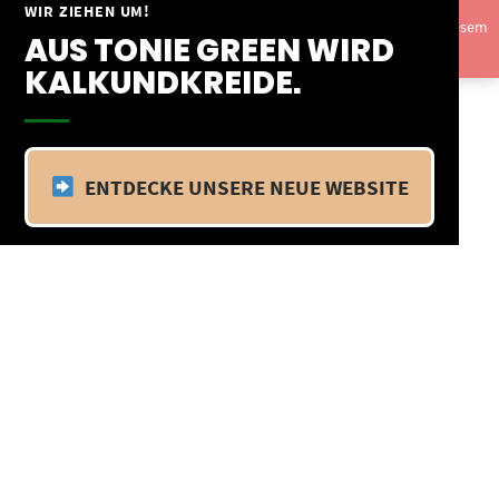
Springe
WIR ZIEHEN UM!
Vom 09.04.25 - 20.04.25 befinden wir uns im Betriebsurlaub. In diesem
zum
AUS TONIE GREEN WIRD
Zeitraum findet kein Versand statt.
Ausblenden
Inhalt
KALKUNDKREIDE.
ENTDECKE UNSERE NEUE WEBSITE