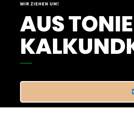
Springe
WIR ZIEHEN UM!
Vom 09.04.25 - 20.04.25
zum
AUS TONIE
Inhalt
KALKUNDK