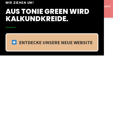
Springe
WIR ZIEHEN UM!
Vom 09.04.25 - 20.04.25 befinden wir uns im Betriebsurlaub. In diesem
zum
AUS TONIE GREEN WIRD
Zeitraum findet kein Versand statt.
Ausblenden
Inhalt
KALKUNDKREIDE.
ENTDECKE UNSERE NEUE WEBSITE