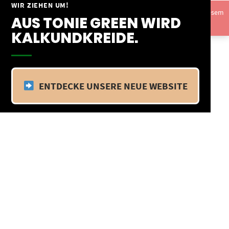
Springe
WIR ZIEHEN UM!
Vom 09.04.25 - 20.04.25 befinden wir uns im Betriebsurlaub. In diesem
zum
AUS TONIE GREEN WIRD
Zeitraum findet kein Versand statt.
Ausblenden
Inhalt
KALKUNDKREIDE.
ENTDECKE UNSERE NEUE WEBSITE