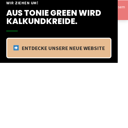
Springe
WIR ZIEHEN UM!
Vom 09.04.25 - 20.04.25 befinden wir uns im Betriebsurlaub. In diesem
zum
AUS TONIE GREEN WIRD
Zeitraum findet kein Versand statt.
Ausblenden
Inhalt
KALKUNDKREIDE.
ENTDECKE UNSERE NEUE WEBSITE