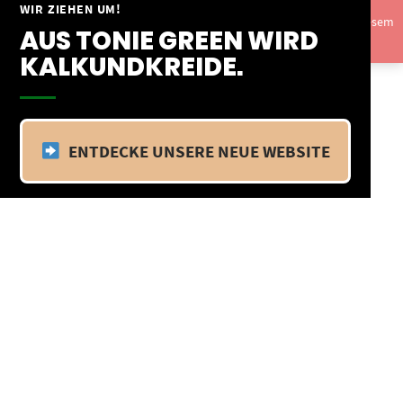
Springe
WIR ZIEHEN UM!
Vom 09.04.25 - 20.04.25 befinden wir uns im Betriebsurlaub. In diesem
zum
AUS TONIE GREEN WIRD
Zeitraum findet kein Versand statt.
Ausblenden
Inhalt
KALKUNDKREIDE.
ENTDECKE UNSERE NEUE WEBSITE