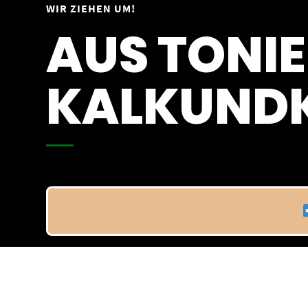
Springe
WIR ZIEHEN UM!
Vom 09.04.25 - 20.04.25
zum
AUS TONIE
Inhalt
KALKUNDK