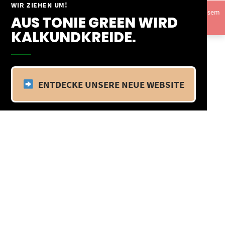
Springe
WIR ZIEHEN UM!
Vom 09.04.25 - 20.04.25 befinden wir uns im Betriebsurlaub. In diesem
zum
AUS TONIE GREEN WIRD
Zeitraum findet kein Versand statt.
Ausblenden
Inhalt
KALKUNDKREIDE.
ENTDECKE UNSERE NEUE WEBSITE