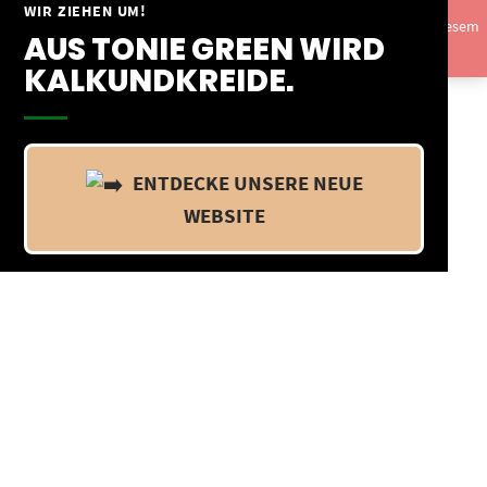
Springe
WIR ZIEHEN UM!
Vom 09.04.25 - 20.04.25 befinden wir uns im Betriebsurlaub. In diesem
zum
AUS TONIE GREEN WIRD
Zeitraum findet kein Versand statt.
Ausblenden
Inhalt
KALKUNDKREIDE.
ENTDECKE UNSERE NEUE
WEBSITE