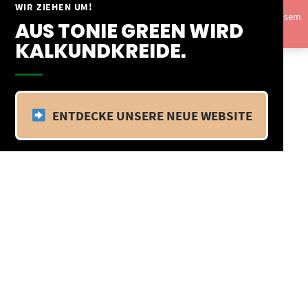
Springe
WIR ZIEHEN UM!
Vom 09.04.25 - 20.04.25 befinden wir uns im Betriebsurlaub. In diesem
zum
AUS TONIE GREEN WIRD
Zeitraum findet kein Versand statt.
Ausblenden
Inhalt
KALKUNDKREIDE.
ENTDECKE UNSERE NEUE WEBSITE