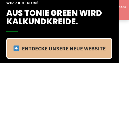
Springe
WIR ZIEHEN UM!
Vom 09.04.25 - 20.04.25 befinden wir uns im Betriebsurlaub. In diesem
zum
AUS TONIE GREEN WIRD
Zeitraum findet kein Versand statt.
Ausblenden
Inhalt
KALKUNDKREIDE.
ENTDECKE UNSERE NEUE WEBSITE