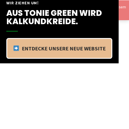
Springe
WIR ZIEHEN UM!
Vom 09.04.25 - 20.04.25 befinden wir uns im Betriebsurlaub. In diesem
zum
AUS TONIE GREEN WIRD
Zeitraum findet kein Versand statt.
Ausblenden
Inhalt
KALKUNDKREIDE.
ENTDECKE UNSERE NEUE WEBSITE