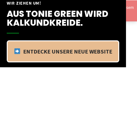
Springe
WIR ZIEHEN UM!
Vom 09.04.25 - 20.04.25 befinden wir uns im Betriebsurlaub. In diesem
zum
AUS TONIE GREEN WIRD
Zeitraum findet kein Versand statt.
Ausblenden
Inhalt
KALKUNDKREIDE.
ENTDECKE UNSERE NEUE WEBSITE