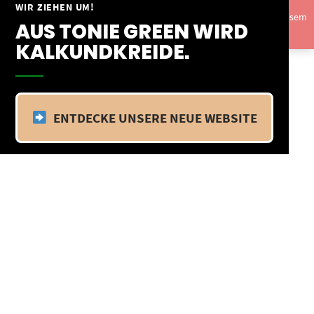
Springe
WIR ZIEHEN UM!
Vom 09.04.25 - 20.04.25 befinden wir uns im Betriebsurlaub. In diesem
zum
AUS TONIE GREEN WIRD
Zeitraum findet kein Versand statt.
Ausblenden
Inhalt
KALKUNDKREIDE.
ENTDECKE UNSERE NEUE WEBSITE