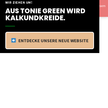
Springe
WIR ZIEHEN UM!
Vom 09.04.25 - 20.04.25 befinden wir uns im Betriebsurlaub. In diesem
zum
AUS TONIE GREEN WIRD
Zeitraum findet kein Versand statt.
Ausblenden
Inhalt
KALKUNDKREIDE.
ENTDECKE UNSERE NEUE WEBSITE