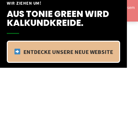
Springe
WIR ZIEHEN UM!
Vom 09.04.25 - 20.04.25 befinden wir uns im Betriebsurlaub. In diesem
zum
AUS TONIE GREEN WIRD
Zeitraum findet kein Versand statt.
Ausblenden
Inhalt
KALKUNDKREIDE.
ENTDECKE UNSERE NEUE WEBSITE