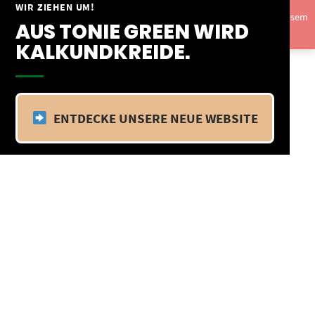
Springe
WIR ZIEHEN UM!
Vom 09.04.25 - 20.04.25 befinden wir uns im Betriebsurlaub. In diesem
zum
AUS TONIE GREEN WIRD
Zeitraum findet kein Versand statt.
Ausblenden
Inhalt
KALKUNDKREIDE.
ENTDECKE UNSERE NEUE WEBSITE