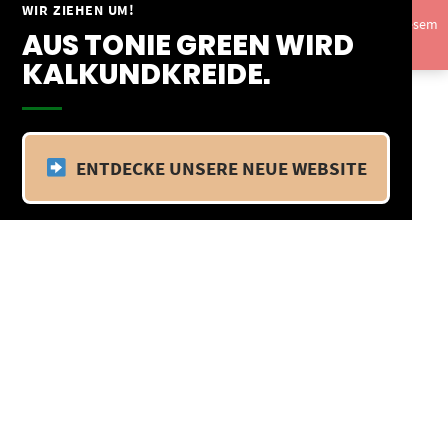
Springe
WIR ZIEHEN UM!
Vom 09.04.25 - 20.04.25 befinden wir uns im Betriebsurlaub. In diesem
zum
AUS TONIE GREEN WIRD
Zeitraum findet kein Versand statt.
Ausblenden
Inhalt
KALKUNDKREIDE.
ENTDECKE UNSERE NEUE WEBSITE