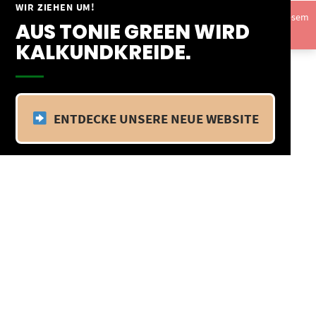
Springe
WIR ZIEHEN UM!
Vom 09.04.25 - 20.04.25 befinden wir uns im Betriebsurlaub. In diesem
zum
AUS TONIE GREEN WIRD
Zeitraum findet kein Versand statt.
Ausblenden
Inhalt
KALKUNDKREIDE.
ENTDECKE UNSERE NEUE WEBSITE