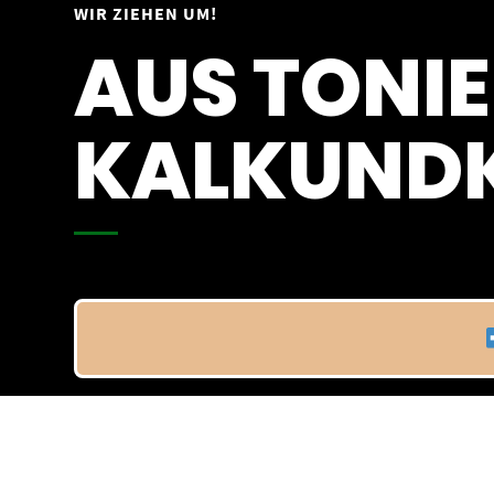
Springe
WIR ZIEHEN UM!
Vom 09.04.25 - 20.04.25
zum
AUS TONIE
Inhalt
KALKUNDK