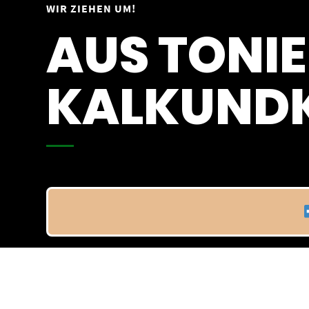
Springe
WIR ZIEHEN UM!
Vom 09.04.25 - 20.04.25
zum
AUS TONIE
Inhalt
KALKUNDK