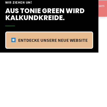
Springe
WIR ZIEHEN UM!
Vom 09.04.25 - 20.04.25 befinden wir uns im Betriebsurlaub. In diesem
zum
AUS TONIE GREEN WIRD
Zeitraum findet kein Versand statt.
Ausblenden
Inhalt
KALKUNDKREIDE.
ENTDECKE UNSERE NEUE WEBSITE