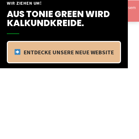
Springe
WIR ZIEHEN UM!
Vom 09.04.25 - 20.04.25 befinden wir uns im Betriebsurlaub. In diesem
zum
AUS TONIE GREEN WIRD
Zeitraum findet kein Versand statt.
Ausblenden
Inhalt
KALKUNDKREIDE.
ENTDECKE UNSERE NEUE WEBSITE