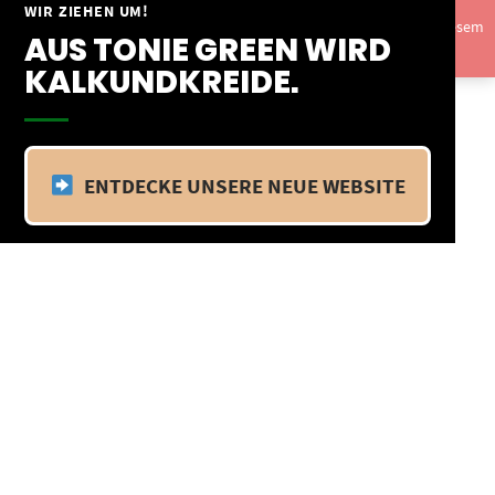
Springe
WIR ZIEHEN UM!
Vom 09.04.25 - 20.04.25 befinden wir uns im Betriebsurlaub. In diesem
zum
AUS TONIE GREEN WIRD
Zeitraum findet kein Versand statt.
Ausblenden
Inhalt
KALKUNDKREIDE.
ENTDECKE UNSERE NEUE WEBSITE