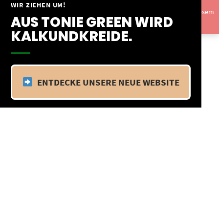
Springe
WIR ZIEHEN UM!
Vom 09.04.25 - 20.04.25 befinden wir uns im Betriebsurlaub. In diesem
zum
AUS TONIE GREEN WIRD
Zeitraum findet kein Versand statt.
Ausblenden
Inhalt
KALKUNDKREIDE.
ENTDECKE UNSERE NEUE WEBSITE