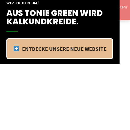
Springe
WIR ZIEHEN UM!
Vom 09.04.25 - 20.04.25 befinden wir uns im Betriebsurlaub. In diesem
zum
AUS TONIE GREEN WIRD
Zeitraum findet kein Versand statt.
Ausblenden
Inhalt
KALKUNDKREIDE.
ENTDECKE UNSERE NEUE WEBSITE