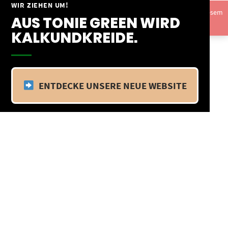
Springe
WIR ZIEHEN UM!
Vom 09.04.25 - 20.04.25 befinden wir uns im Betriebsurlaub. In diesem
zum
AUS TONIE GREEN WIRD
Zeitraum findet kein Versand statt.
Ausblenden
Inhalt
KALKUNDKREIDE.
ENTDECKE UNSERE NEUE WEBSITE