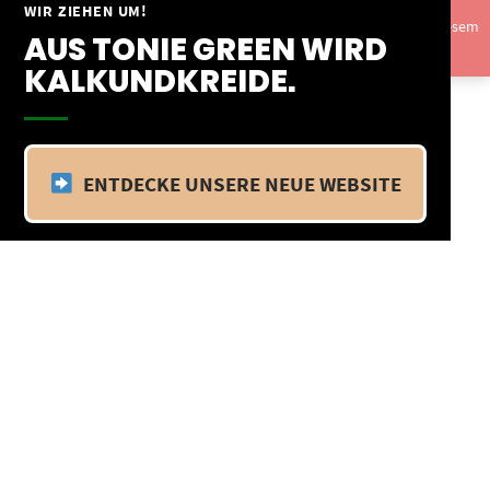
Springe
WIR ZIEHEN UM!
Vom 09.04.25 - 20.04.25 befinden wir uns im Betriebsurlaub. In diesem
zum
AUS TONIE GREEN WIRD
Zeitraum findet kein Versand statt.
Ausblenden
Inhalt
KALKUNDKREIDE.
ENTDECKE UNSERE NEUE WEBSITE