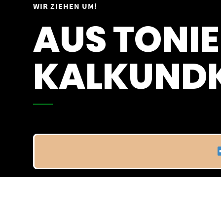
Springe
WIR ZIEHEN UM!
Vom 09.04.25 - 20.04.25
zum
AUS TONIE
Inhalt
KALKUNDK