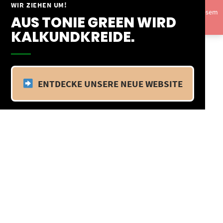
Springe
WIR ZIEHEN UM!
Vom 09.04.25 - 20.04.25 befinden wir uns im Betriebsurlaub. In diesem
zum
AUS TONIE GREEN WIRD
Zeitraum findet kein Versand statt.
Ausblenden
Inhalt
KALKUNDKREIDE.
ENTDECKE UNSERE NEUE WEBSITE