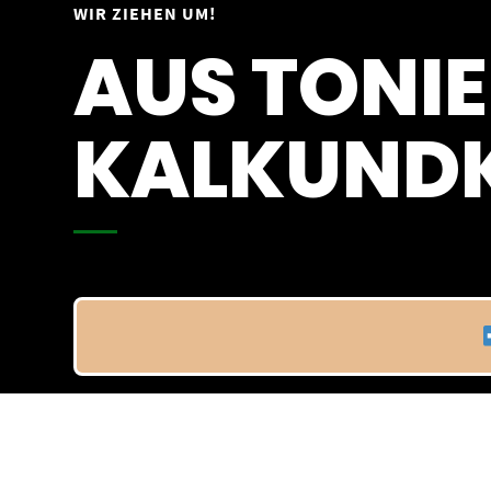
Springe
WIR ZIEHEN UM!
Vom 09.04.25 - 20.04.25
zum
AUS TONIE
Inhalt
KALKUNDK