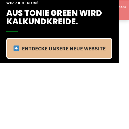
Springe
WIR ZIEHEN UM!
Vom 09.04.25 - 20.04.25 befinden wir uns im Betriebsurlaub. In diesem
zum
AUS TONIE GREEN WIRD
Zeitraum findet kein Versand statt.
Ausblenden
Inhalt
KALKUNDKREIDE.
ENTDECKE UNSERE NEUE WEBSITE