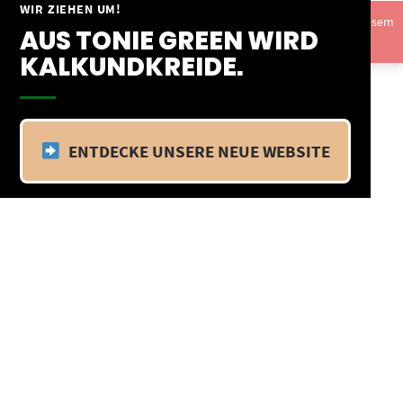
Springe
WIR ZIEHEN UM!
Vom 09.04.25 - 20.04.25 befinden wir uns im Betriebsurlaub. In diesem
zum
AUS TONIE GREEN WIRD
Zeitraum findet kein Versand statt.
Ausblenden
Inhalt
KALKUNDKREIDE.
ENTDECKE UNSERE NEUE WEBSITE