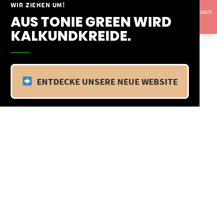
Springe
WIR ZIEHEN UM!
Vom 09.04.25 - 20.04.25 befinden wir uns im Betriebsurlaub. In diesem
zum
AUS TONIE GREEN WIRD
Zeitraum findet kein Versand statt.
Ausblenden
Inhalt
KALKUNDKREIDE.
ENTDECKE UNSERE NEUE WEBSITE