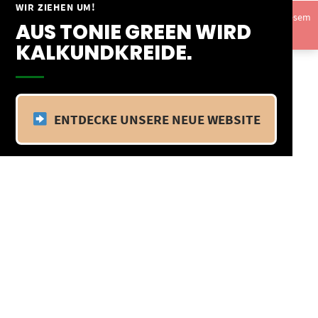
Springe
WIR ZIEHEN UM!
Vom 09.04.25 - 20.04.25 befinden wir uns im Betriebsurlaub. In diesem
zum
AUS TONIE GREEN WIRD
Zeitraum findet kein Versand statt.
Ausblenden
Inhalt
KALKUNDKREIDE.
ENTDECKE UNSERE NEUE WEBSITE